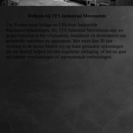
Welkom bij TFS Industrial Movements
Uw Partner voor Veilige en Efficiënte Industriële
Machineverplaatsingen. Bij TFS Industrial Movements zijn we
gespecialiseerd in het verplaatsen, installeren en demonteren van
industriële machines en apparatuur. Met meer dan 30 jaar
ervaring in de sector bieden wij op maat gemaakte oplossingen
die uw bedrijf helpen bij elke logistieke uitdaging, of het nu gaat
om interne verplaatsingen of internationale verhuizingen.