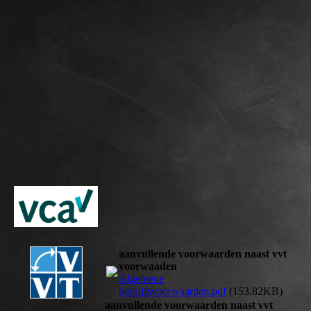
bruikbaar2
aanvullende voorwaarden naast vvt
voorwaaden
Algemene
bedrijfsvoorwaarden.pdf
(153.82KB)
aanvullende voorwaarden naast vvt