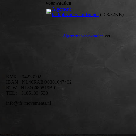
voorwaaden
Algemene
bedrijfsvoorwaarden.pdf
(153.82KB)
Algemene voorwaarden
vvt
KVK : 94233292
IBAN : NL46RABO0301647402
BTW : NL866685819B01
TEL : +31851304538
info@tfs-movements.nl