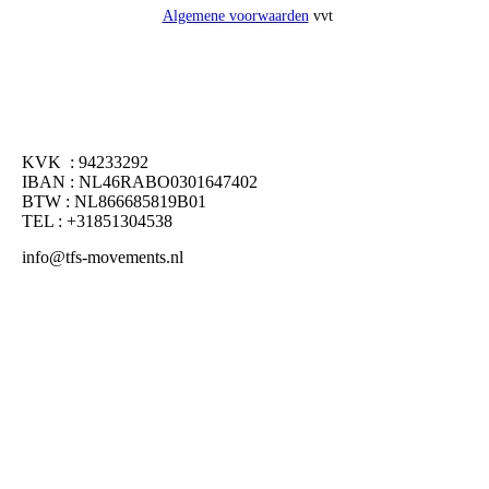
Algemene voorwaarden
vvt
KVK : 94233292
IBAN : NL46RABO0301647402
BTW : NL866685819B01
TEL : +31851304538
info@tfs-movements.nl